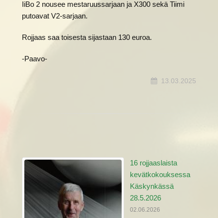
IiBo 2 nousee mestaruussarjaan ja X300 sekä Tiimi
putoavat V2-sarjaan.
Rojjaas saa toisesta sijastaan 130 euroa.
-Paavo-
13.03.2025
16 rojjaaslaista
kevätkokouksessa
Käskynkässä
28.5.2026
02.06.2026