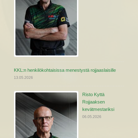
KKL:n henkilökohtaisissa menestystä rojjaaslaisille
13.05.2026
Risto Kyttä
Rojjaaksen
kevätmestariksi
06.05.2026