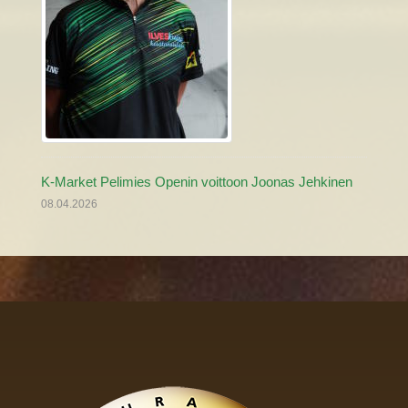
K-Market Pelimies Openin voittoon Joonas Jehkinen
08.04.2026