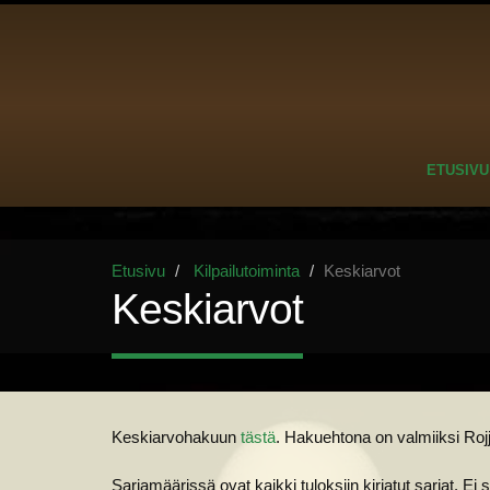
ETUSIVU
Etusivu
Kilpailutoiminta
Keskiarvot
Keskiarvot
Keskiarvohakuun
tästä
. Hakuehtona on valmiiksi Roj
Sarjamäärissä ovat kaikki tuloksiin kirjatut sarjat. Ei