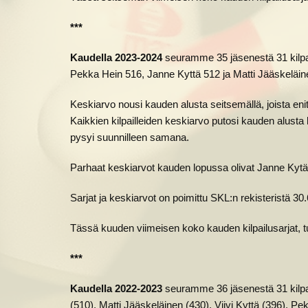
***
Kaudella 2023-2024
seuramme 35 jäsenestä 31 kilpail
Pekka Hein 516, Janne Kyttä 512 ja Matti Jääskeläinen
Keskiarvo nousi kauden alusta seitsemällä, joista enite
Kaikkien kilpailleiden keskiarvo putosi kauden alusta
pysyi suunnilleen samana.
Parhaat keskiarvot kauden lopussa olivat Janne Kytä
Sarjat ja keskiarvot on poimittu SKL:n rekisteristä 30
Tässä kuuden viimeisen koko kauden kilpailusarjat, 
***
Kaudella 2022-2023
seuramme 36 jäsenestä 31 kilpail
(510), Matti Jääskeläinen (430), Viivi Kyttä (396), P