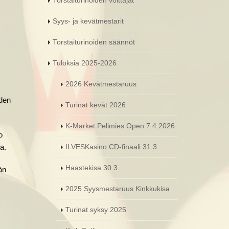
Torstaiturinoiden voittajat
Syys- ja kevätmestarit
Torstaiturinoiden säännöt
Tuloksia 2025-2026
2026 Kevätmestaruus
iden
Turinat kevät 2026
K-Market Pelimies Open 7.4.2026
o
a.
ILVESKasino CD-finaali 31.3.
Haastekisa 30.3.
än
2025 Syysmestaruus Kinkkukisa
Turinat syksy 2025