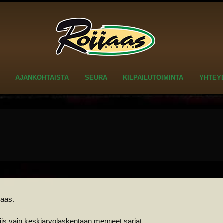
AJANKOHTAISTA
SEURA
KILPAILUTOIMINTA
YHTEY
jaas.
 siis vain keskiarvolaskentaan menneet sarjat.