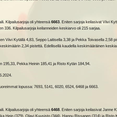
i. Kilpailusarjoja oli yhteensä
6663
. Eniten sarjoja keilasivat Viivi Ky
 336. Kilpailusarjoja keilanneiden keskiarvo oli 215 sarjaa.
n Viivi Kytällä 4,83, Seppo Laitisella 3,38 ja Pekka Toivasella 2,58 pi
 keskimäärin 2,34 pistettä. Edellisellä kaudella keskimääräinen keski
n 195,33, Pekka Heinin 185,41 ja Risto Kytän 184,94.
.6.2024.
tuoreimmat lopussa: 7693, 5141, 6020, 6524, 6468 ja 6663.
i. Kilpailusarjoja oli yhteensä
6468
. Eniten sarjoja keilasivat Janne K
ekka Hein (379), Olavi Kuusisto (344), Hannu Rissanen (314) ja Risto 