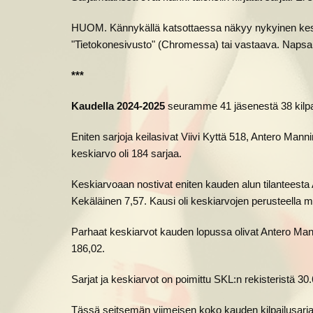
HUOM. Kännykällä katsottaessa näkyy nykyinen keskia
"Tietokonesivusto" (Chromessa) tai vastaava. Napsaut
***
Kaudella 2024-2025
seuramme 41 jäsenestä 38 kilpail
Eniten sarjoja keilasivat Viivi Kyttä 518, Antero Man
keskiarvo oli 184 sarjaa.
Keskiarvoaan nostivat eniten kauden alun tilanteest
Kekäläinen 7,57. Kausi oli keskiarvojen perusteella 
Parhaat keskiarvot kauden lopussa olivat Antero Man
186,02.
Sarjat ja keskiarvot on poimittu SKL:n rekisteristä 30
Tässä seitsemän viimeisen koko kauden kilpailusarja