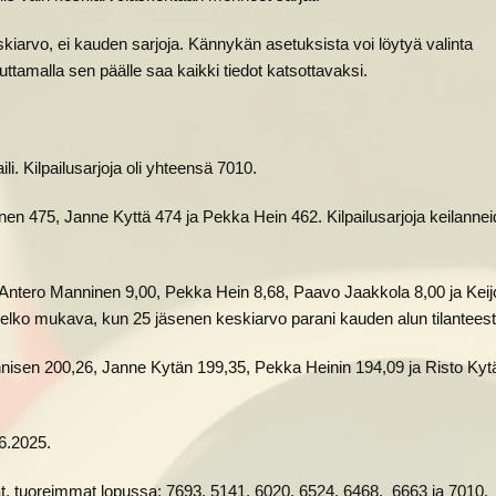
rvo, ei kauden sarjoja. Kännykän asetuksista voi löytyä valinta
tamalla sen päälle saa kaikki tiedot katsottavaksi.
i. Kilpailusarjoja oli yhteensä 7010.
ninen 475, Janne Kyttä 474 ja Pekka Hein 462. Kilpailusarjoja keilanne
a Antero Manninen 9,00, Pekka Hein 8,68, Paavo Jaakkola 8,00 ja Keij
melko mukava, kun 25 jäsenen keskiarvo parani kauden alun tilanteest
nisen 200,26, Janne Kytän 199,35, Pekka Heinin 194,09 ja Risto Kyt
.6.2025.
t, tuoreimmat lopussa: 7693, 5141, 6020, 6524, 6468, 6663 ja 7010.