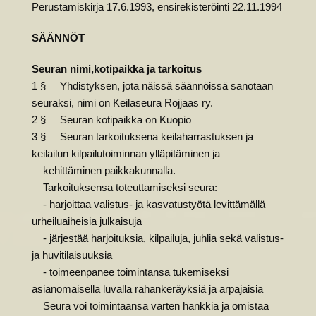
Perustamiskirja 17.6.1993, ensirekisteröinti 22.11.1994
SÄÄNNÖT
Seuran nimi,kotipaikka ja tarkoitus
1 § Yhdistyksen, jota näissä säännöissä sanotaan
seuraksi, nimi on Keilaseura Rojjaas ry.
2 § Seuran kotipaikka on Kuopio
3 § Seuran tarkoituksena keilaharrastuksen ja
keilailun kilpailutoiminnan ylläpitäminen ja
kehittäminen paikkakunnalla.
Tarkoituksensa toteuttamiseksi seura:
- harjoittaa valistus- ja kasvatustyötä levittämällä
urheiluaiheisia julkaisuja
- järjestää harjoituksia, kilpailuja, juhlia sekä valistus-
ja huvitilaisuuksia
- toimeenpanee toimintansa tukemiseksi
asianomaisella luvalla rahankeräyksiä ja arpajaisia
Seura voi toimintaansa varten hankkia ja omistaa