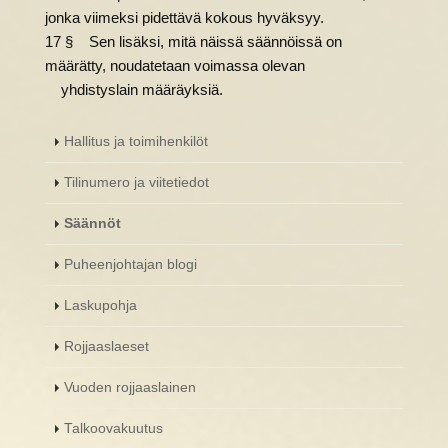
jonka viimeksi pidettävä kokous hyväksyy.
17 § Sen lisäksi, mitä näissä säännöissä on
määrätty, noudatetaan voimassa olevan
yhdistyslain määräyksiä.
Hallitus ja toimihenkilöt
Tilinumero ja viitetiedot
Säännöt
Puheenjohtajan blogi
Laskupohja
Rojjaaslaeset
Vuoden rojjaaslainen
Talkoovakuutus