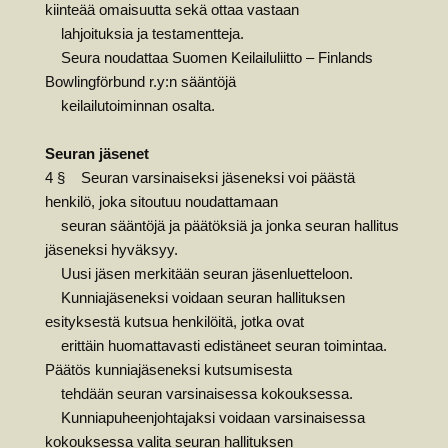
kiinteää omaisuutta sekä ottaa vastaan
lahjoituksia ja testamentteja.
Seura noudattaa Suomen Keilailuliitto – Finlands
Bowlingförbund r.y:n sääntöjä
keilailutoiminnan osalta.
Seuran jäsenet
4 § Seuran varsinaiseksi jäseneksi voi päästä
henkilö, joka sitoutuu noudattamaan
seuran sääntöjä ja päätöksiä ja jonka seuran hallitus
jäseneksi hyväksyy.
Uusi jäsen merkitään seuran jäsenluetteloon.
Kunniajäseneksi voidaan seuran hallituksen
esityksestä kutsua henkilöitä, jotka ovat
erittäin huomattavasti edistäneet seuran toimintaa.
Päätös kunniajäseneksi kutsumisesta
tehdään seuran varsinaisessa kokouksessa.
Kunniapuheenjohtajaksi voidaan varsinaisessa
kokouksessa valita seuran hallituksen