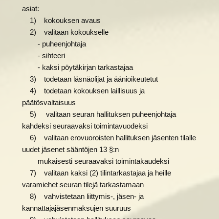
asiat:
1) kokouksen avaus
2) valitaan kokoukselle
- puheenjohtaja
- sihteeri
- kaksi pöytäkirjan tarkastajaa
3) todetaan läsnäolijat ja äänioikeutetut
4) todetaan kokouksen laillisuus ja
päätösvaltaisuus
5) valitaan seuran hallituksen puheenjohtaja
kahdeksi seuraavaksi toimintavuodeksi
6) valitaan erovuoroisten hallituksen jäsenten tilalle
uudet jäsenet sääntöjen 13 §:n
mukaisesti seuraavaksi toimintakaudeksi
7) valitaan kaksi (2) tilintarkastajaa ja heille
varamiehet seuran tilejä tarkastamaan
8) vahvistetaan liittymis-, jäsen- ja
kannattajajäsenmaksujen suuruus