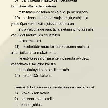
9) vahvistetaan hallituksen seuraavaa
toimintavuotta varten laatima
toimintasuunnitelma sekä tulo- ja menoarvio
10) valitaan seuran edustajat eri järjestöjen ja
yhteisöjen kokouksiin, joissa seuralla on
etuja valvottavanaan, tai annetaan johtokunnalle
valtuudet mainittujen edustajien
valitsemiseksi
11) käsitellään muut kokouskutsussa mainitut
asiat, jotka asianmukaisessa
järjestyksessä on jäsenten toimesta pyydetty
käsiteltäviksi tai jotka hallitus
on päättänyt kokoukselle esittää
12) päätetään kokous
Seuran tilikokouksessa käsitellään seuraavat asiat:
1) kokouksen avaus
2) valitaan kokoukselle
- puheenjohtaja