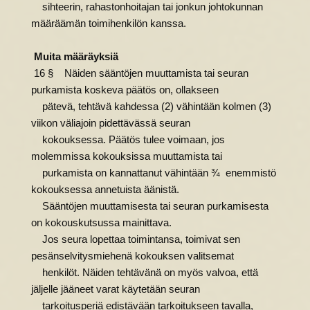
sihteerin, rahastonhoitajan tai jonkun johtokunnan
määräämän toimihenkilön kanssa.
Muita määräyksiä
16 § Näiden sääntöjen muuttamista tai seuran
purkamista koskeva päätös on, ollakseen
pätevä, tehtävä kahdessa (2) vähintään kolmen (3)
viikon väliajoin pidettävässä seuran
kokouksessa. Päätös tulee voimaan, jos
molemmissa kokouksissa muuttamista tai
purkamista on kannattanut vähintään ¾ enemmistö
kokouksessa annetuista äänistä.
Sääntöjen muuttamisesta tai seuran purkamisesta
on kokouskutsussa mainittava.
Jos seura lopettaa toimintansa, toimivat sen
pesänselvitysmiehenä kokouksen valitsemat
henkilöt. Näiden tehtävänä on myös valvoa, että
jäljelle jääneet varat käytetään seuran
tarkoitusperiä edistävään tarkoitukseen tavalla,