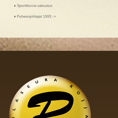
Sporttiturva-vakuutus
Puheenjohtajat 1993 ->