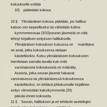
kokoukselle esittää
10) päätetään kokous
10 § Ylimääräinen kokous pidetään, jos hallitus
katsoo sen tarpeelliseksi tai vähintään kolme
kymmenesosaa (3/10)seuran jäsenistä on siitä
tehnyt kirjallisen esityksen hallitukselle.
Ylimääräisen kokouksen kutsussa on mainittava
ne asiat, jotka kokouksessa otetaan
käsiteltäviksi. Kutsu ylimääräiseen kokoukseen
toimitetaan samalla tavalla kuin mitä
varsinaisesta kokouksesta on määrätty.
Asioista, jotka seuran jäsenet haluavat
varsinaisessa tai ylimääräisessä kokouksessa
käsiteltäviksi, on tehtävä johtokunnalle kirjallinen
esitys viimeistään kaksikymmentä (20)
päivää ennen kokousta.
11 § Seuran, hallituksen ja eri tehtäviin asetettujen