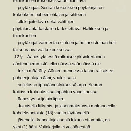
toimikuntien kokouksissa on pidettävä
pöytäkirjaa. Seuran kokouksen pöytäkirjat on
kokouksen puheenjohtajan ja sihteerin
allekirjoitettava sekä valittujen
pöytäkirjantarkastajien tarkistettava. Hallituksen ja
toimikuntien
pöytäkirjat varmentaa sihteeri ja ne tarkistetaan heti
tai seuraavassa kokouksessa.
12 § Äänestyksessä ratkaisee yksinkertainen
ääntenenemmistö, ellei näissä säännöissä ole
toisin määrätty. Äänten mennessä tasan ratkaisee
puheenjohtajan ääni, vaaleissa ja
suljetussa lippuäänestyksessä arpa. Seuran
kaikissa kokouksissa tapahtuu vaadittaessa
äänestys suljetuin lipuin.
Jokaisella liittymis- ja jäsenmaksunsa maksaneella
kahdeksantoista (18) vuotta täyttäneellä
jäsenellä, kannattajajäseniä lukuun ottamatta, on
yksi (1) ääni. Valtakirjalla ei voi äänestää.