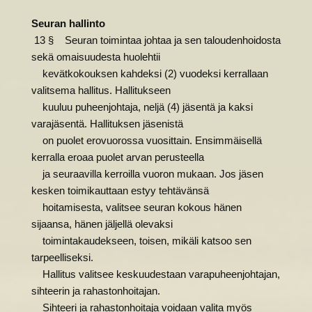
Seuran hallinto
13 § Seuran toimintaa johtaa ja sen taloudenhoidosta
sekä omaisuudesta huolehtii
kevätkokouksen kahdeksi (2) vuodeksi kerrallaan
valitsema hallitus. Hallitukseen
kuuluu puheenjohtaja, neljä (4) jäsentä ja kaksi
varajäsentä. Hallituksen jäsenistä
on puolet erovuorossa vuosittain. Ensimmäisellä
kerralla eroaa puolet arvan perusteella
ja seuraavilla kerroilla vuoron mukaan. Jos jäsen
kesken toimikauttaan estyy tehtävänsä
hoitamisesta, valitsee seuran kokous hänen
sijaansa, hänen jäljellä olevaksi
toimintakaudekseen, toisen, mikäli katsoo sen
tarpeelliseksi.
Hallitus valitsee keskuudestaan varapuheenjohtajan,
sihteerin ja rahastonhoitajan.
Sihteeri ja rahastonhoitaja voidaan valita myös