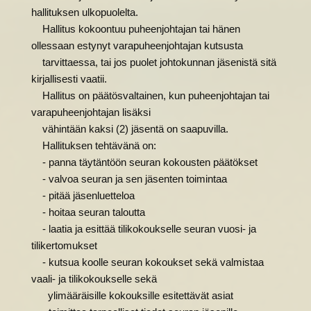
hallituksen ulkopuolelta.
Hallitus kokoontuu puheenjohtajan tai hänen
ollessaan estynyt varapuheenjohtajan kutsusta
tarvittaessa, tai jos puolet johtokunnan jäsenistä sitä
kirjallisesti vaatii.
Hallitus on päätösvaltainen, kun puheenjohtajan tai
varapuheenjohtajan lisäksi
vähintään kaksi (2) jäsentä on saapuvilla.
Hallituksen tehtävänä on:
- panna täytäntöön seuran kokousten päätökset
- valvoa seuran ja sen jäsenten toimintaa
- pitää jäsenluetteloa
- hoitaa seuran taloutta
- laatia ja esittää tilikokoukselle seuran vuosi- ja
tilikertomukset
- kutsua koolle seuran kokoukset sekä valmistaa
vaali- ja tilikokoukselle sekä
ylimääräisille kokouksille esitettävät asiat