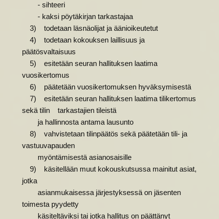
- sihteeri
- kaksi pöytäkirjan tarkastajaa
3) todetaan läsnäolijat ja äänioikeutetut
4) todetaan kokouksen laillisuus ja
päätösvaltaisuus
5) esitetään seuran hallituksen laatima
vuosikertomus
6) päätetään vuosikertomuksen hyväksymisestä
7) esitetään seuran hallituksen laatima tilikertomus
sekä tilin tarkastajien tileistä
ja hallinnosta antama lausunto
8) vahvistetaan tilinpäätös sekä päätetään tili- ja
vastuuvapauden
myöntämisestä asianosaisille
9) käsitellään muut kokouskutsussa mainitut asiat,
jotka
asianmukaisessa järjestyksessä on jäsenten
toimesta pyydetty
käsiteltäviksi tai jotka hallitus on päättänyt