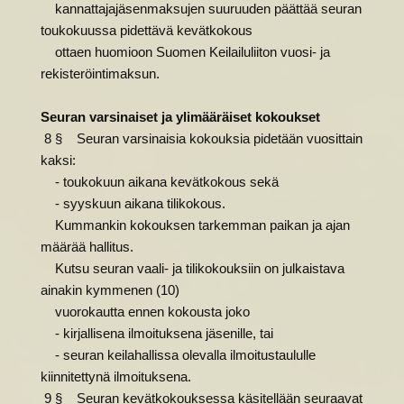
kannattajajäsenmaksujen suuruuden päättää seuran
toukokuussa pidettävä kevätkokous
ottaen huomioon Suomen Keilailuliiton vuosi- ja
rekisteröintimaksun.
Seuran varsinaiset ja ylimääräiset kokoukset
8 § Seuran varsinaisia kokouksia pidetään vuosittain
kaksi:
- toukokuun aikana kevätkokous sekä
- syyskuun aikana tilikokous.
Kummankin kokouksen tarkemman paikan ja ajan
määrää hallitus.
Kutsu seuran vaali- ja tilikokouksiin on julkaistava
ainakin kymmenen (10)
vuorokautta ennen kokousta joko
- kirjallisena ilmoituksena jäsenille, tai
- seuran keilahallissa olevalla ilmoitustaululle
kiinnitettynä ilmoituksena.
9 § Seuran kevätkokouksessa käsitellään seuraavat