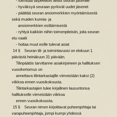
- toimittaa tarpeelliset tiedot seuran jäsenille
- hyväksyä seuraan pyrkivät uudet jäsenet
- päättää seuran ansiomerkkien myöntämisestä
sekä muiden kunnia- ja
ansiomerkkien esittämisestä
- ryhtyä kaikkiin niihin toimenpiteisiin, joita seuran
etu vaatii
- hoitaa muut esille tulevat asiat
14 § Seuran tili- ja toimintavuosi on elokuun 1
päivästä heinäkuun 31 päivään.
Tilinpäätös tarvittanne asiakirjoineen ja hallituksen
vuosikertomus on
annettava tilintarkastajille viimeistään kaksi (2)
viikkoa ennen vuosikokousta.
Tilintarkastajien tulee kirjallinen lausuntonsa
hallitukselle viimeistään viikkoa
ennen vuosikokousta.
15 § Seuran nimen kirjoittavat puheenjohtaja tai
varapuheenjohtaja, jompi kumpi yhdessä