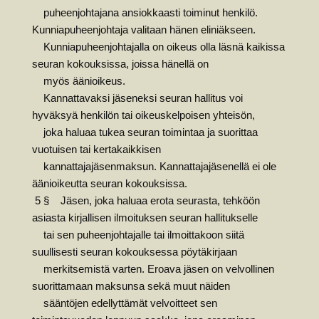
puheenjohtajana ansiokkaasti toiminut henkilö.
Kunniapuheenjohtaja valitaan hänen eliniäkseen.
Kunniapuheenjohtajalla on oikeus olla läsnä kaikissa
seuran kokouksissa, joissa hänellä on
myös äänioikeus.
Kannattavaksi jäseneksi seuran hallitus voi
hyväksyä henkilön tai oikeuskelpoisen yhteisön,
joka haluaa tukea seuran toimintaa ja suorittaa
vuotuisen tai kertakaikkisen
kannattajajäsenmaksun. Kannattajajäsenellä ei ole
äänioikeutta seuran kokouksissa.
5 § Jäsen, joka haluaa erota seurasta, tehköön
asiasta kirjallisen ilmoituksen seuran hallitukselle
tai sen puheenjohtajalle tai ilmoittakoon siitä
suullisesti seuran kokouksessa pöytäkirjaan
merkitsemistä varten. Eroava jäsen on velvollinen
suorittamaan maksunsa sekä muut näiden
sääntöjen edellyttämät velvoitteet sen