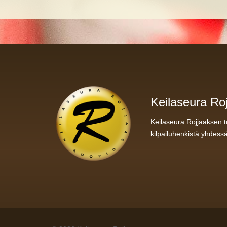
Keilaseura Roj
Keilaseura Rojjaaksen t
kilpailuhenkistä yhdess