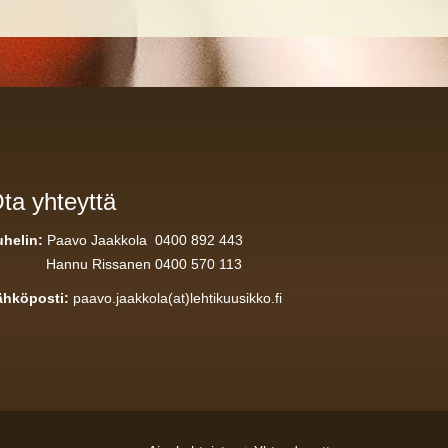
ta yhteyttä
uhelin:
Paavo Jaakkola 0400 892 443
annu Rissanen 0400 570 113
ähköposti:
paavo.jaakkola(at)lehtikuusikko.fi