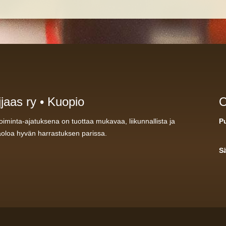
jaas ry • Kuopio
O
oiminta-ajatuksena on tuottaa mukavaa, liikunnallista ja
P
äoloa hyvän harrastuksen parissa.
H
S